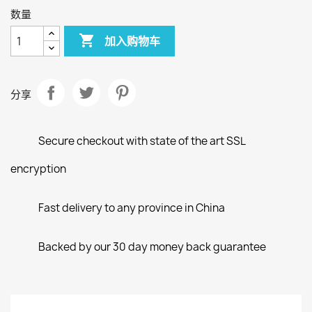
数量

加入购物车
分享
Secure checkout with state of the art SSL
encryption
Fast delivery to any province in China
Backed by our 30 day money back guarantee