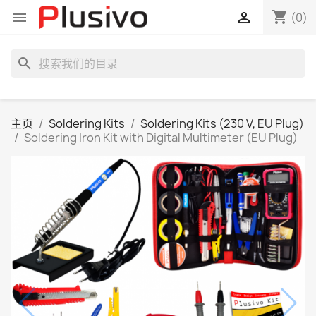
shopping_cart


(0)
search
主页
Soldering Kits
Soldering Kits (230 V, EU Plug)
Soldering Iron Kit with Digital Multimeter (EU Plug)